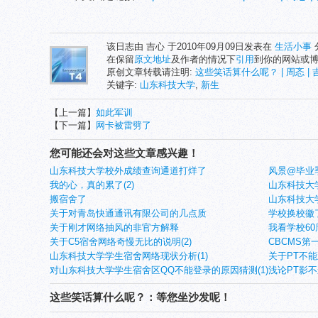
该日志由 吉心 于2010年09月09日发表在
生活小事
在保留
原文地址
及作者的情况下
引用
到你的网站或
原创文章转载请注明:
这些笑话算什么呢？ | 周忞 |
关键字:
山东科技大学
,
新生
【上一篇】
如此军训
【下一篇】
网卡被雷劈了
您可能还会对这些文章感兴趣！
山东科技大学校外成绩查询通道打烊了
风景@毕业季_
我的心，真的累了(2)
山东科技大学
搬宿舍了
山东科技大
关于对青岛快通通讯有限公司的几点质
学校换校徽
关于刚才网络抽风的非官方解释
我看学校60
关于C5宿舍网络奇慢无比的说明(2)
CBCMS第
山东科技大学学生宿舍网络现状分析(1)
关于PT不
对山东科技大学学生宿舍区QQ不能登录的原因猜测(1)
浅论PT影不
这些笑话算什么呢？：等您坐沙发呢！