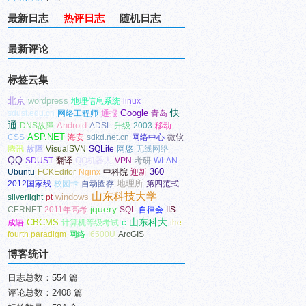
最新日志
热评日志
随机日志
最新评论
标签云集
北京
wordpress
地理信息系统
linux
Google
快
sdust.edu.cn
网络工程师
通报
青岛
通
Android
DNS故障
ADSL
升级
2003
移动
ASP.NET
CSS
海安
sdkd.net.cn
网络中心
微软
腾讯
故障
VisualSVN
SQLite
网悠
无线网络
QQ
SDUST
翻译
QQ机器人
VPN
考研
WLAN
360
Ubuntu
FCKEditor
Nginx
中科院
迎新
地理所
2012国家线
校园卡
自动圈存
第四范式
山东科技大学
windows
silverlight
pt
jquery
CERNET
2011年高考
SQL
自律会
IIS
山东科大
CBCMS
c
成语
计算机等级考试
the
fourth paradigm
网络
I6500U
ArcGIS
博客统计
日志总数：554 篇
评论总数：2408 篇