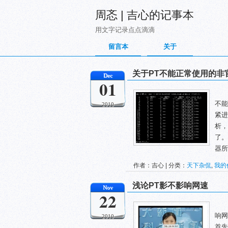
周忞 | 吉心的记事本
用文字记录点点滴滴
留言本
关于
关于PT不能正常使用的非
Dec
01
不能
2010
紧进
析，
了。
器所
作者：吉心 | 分类：
天下杂侃
,
我的
表
浅论PT影不影响网速
Nov
22
响网
2010
首先