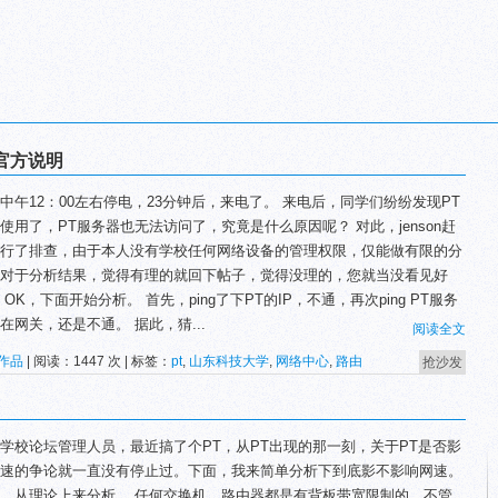
官方说明
中午12：00左右停电，23分钟后，来电了。 来电后，同学们纷纷发现PT
使用了，PT服务器也无法访问了，究竟是什么原因呢？ 对此，jenson赶
行了排查，由于本人没有学校任何网络设备的管理权限，仅能做有限的分
对于分析结果，觉得有理的就回下帖子，觉得没理的，您就当没看见好
 OK，下面开始分析。 首先，ping了下PT的IP，不通，再次ping PT服务
在网关，还是不通。 据此，猜...
阅读全文
作品
| 阅读：1447 次 | 标签：
pt
,
山东科技大学
,
网络中心
,
路由
抢沙发
学校论坛管理人员，最近搞了个PT，从PT出现的那一刻，关于PT是否影
速的争论就一直没有停止过。下面，我来简单分析下到底影不影响网速。
，从理论上来分析。 任何交换机、路由器都是有背板带宽限制的，不管