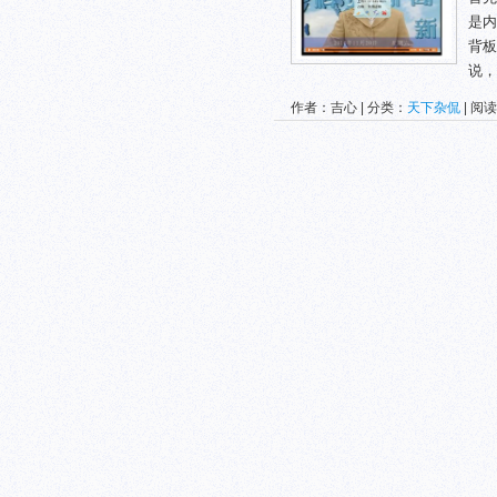
是内
背板
说，
作者：吉心 | 分类：
天下杂侃
| 阅读