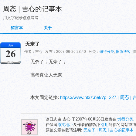
周忞 | 吉心的记事本
用文字记录点点滴滴
留言本
关于
无奈了
Jun
26
作者：吉心 发布：2007-06-26 23:40 分类：
懒得分类
,
旧版博客
阅
无奈了，无奈了，
2007
高考真让人无奈
本文固定链接:
https://www.ntxz.net/?p=227 | 周
该日志由 吉心 于2007年06月26日发表在
懒得分类
,
在保留
原文地址
及作者的情况下
引用
到你的网站或
原创文章转载请注明:
无奈了 | 周忞 | 吉心的记事本