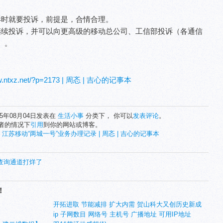
诉时就要投诉，前提是，合情合理。
继续投诉，并可以向更高级的移动总公司、工信部投诉（各通信
）。
ww.ntxz.net/?p=2173 | 周忞 | 吉心的记事本
15年08月04日发表在
生活小事
分类下， 你可以
发表评论
。
者的情况下
引用
到你的网站或博客。
:
江苏移动“两城一号”业务办理记录 | 周忞 | 吉心的记事本
查询通道打烊了
！
开拓进取 节能减排 扩大内需 贺山科大又创历史新成
ip 子网数目 网络号 主机号 广播地址 可用IP地址