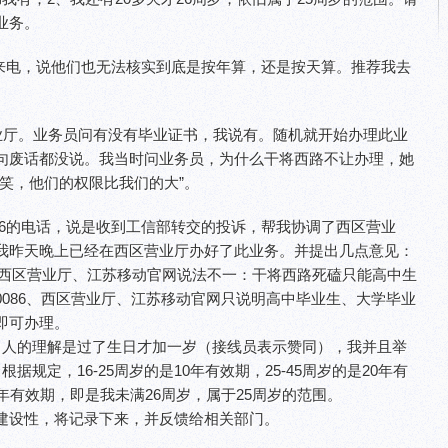
业务。
086来电，说他们也无法核实到底是按年算，还是按天算。推荐我去
营业厅。业务员问有没有毕业证书，我说有。随机就开始办理此业
句废话都没说。我当时问业务员，为什么干将西路不让办理，她
笑，他们的权限比我们的大”。
0086的电话，说是收到工信部转交的投诉，帮我协调了西区营业
我昨天晚上已经在西区营业厅办好了此业务。并提出几点意见：
6、西区营业厅、江苏移动官网说法不一：干将西路死磕只能高中生
；10086、西区营业厅、江苏移动官网只说明高中毕业生、大学毕业
即可办理。
常人的理解是过了生日才加一岁（接线员表示赞同），我并且举
据规定，16-25周岁的是10年有效期，25-45周岁的是20年有
年有效期，即是我未满26周岁，属于25周岁的范围。
建设性，将记录下来，并反馈给相关部门。