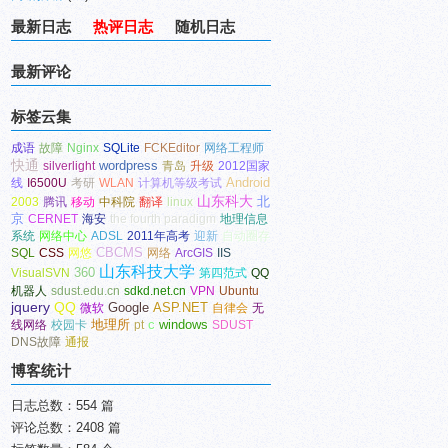
最新日志
热评日志
随机日志
最新评论
标签云集
成语
故障
Nginx
SQLite
FCKEditor
网络工程师
快通
wordpress
silverlight
青岛
升级
2012国家
Android
线
I6500U
考研
WLAN
计算机等级考试
山东科大
北
2003
腾讯
移动
中科院
翻译
linux
京
CERNET
海安
the fourth paradigm
地理信息
系统
网络中心
ADSL
2011年高考
迎新
自动圈存
CBCMS
SQL
CSS
网悠
网络
ArcGIS
IIS
山东科技大学
360
VisualSVN
第四范式
QQ
机器人
sdust.edu.cn
sdkd.net.cn
VPN
Ubuntu
jquery
QQ
Google
ASP.NET
微软
自律会
无
地理所
c
windows
线网络
校园卡
pt
SDUST
DNS故障
通报
博客统计
日志总数：554 篇
评论总数：2408 篇