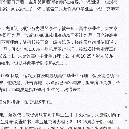
两个窗口开着，业务员穿着“孕妇装”在给客户办理业务，也没有
锅粥。到我办理了，依旧被告知只允许高中毕业生办理，交涉未
服务，先查询此项业务办理的条件，被告知：高中毕业生、大学毕
即可办理，告诉10086说苏州移动总厅不让办理，只允许高中
感到不可理解，随机转接至高一级接线员，接线员查询后依旧说，
理，再次告知10086苏州总厅不让办理，接线员让营业厅工作
说：1、只允许高中毕业生办理；2、必须16-25周岁人员办
沟通结果（也就将此事予以投诉处理）。
10086反馈，这次没有强调必须高中毕业生办理，但强调必须16-
周岁，他说是。我告诉她，我虽然已满25周岁，但未满26周岁，依
知，25周岁是指1990年出生的，沟通未果。
部分别投诉，如实陈述事实。
086来电，这次依旧未强调只有高中毕业生才可以办理，只是说明两个
生凭录取通知书、毕业证书等办理；2、16-25周岁予以办理。
我有；2、我还有20多天才26周岁，依旧属于25周岁的范围。请