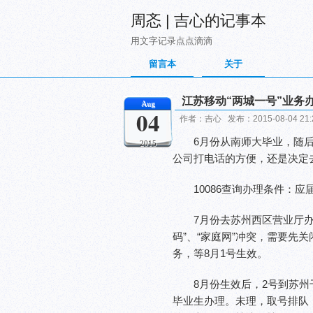
周忞 | 吉心的记事本
用文字记录点点滴滴
留言本
关于
江苏移动“两城一号”业务
Aug
04
作者：吉心 发布：2015-08-04 21
6月份从南师大毕业，随
2015
公司打电话的方便，还是决定
10086查询办理条件：
7月份去苏州西区营业厅办
码”、“家庭网”冲突，需要先
务，等8月1号生效。
8月份生效后，2号到苏
毕业生办理。未理，取号排队