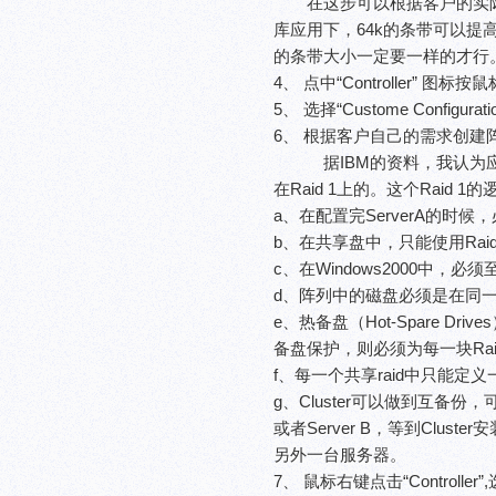
在这步可以根据客户的实际应用将R
库应用下，64k的条带可以提
的条带大小一定要一样的才行
4、 点中“Controller” 图标按鼠
5、 选择“Custome Configura
6、 根据客户自己的需求创建
据IBM的资料，我认为应该是
在Raid 1上的。这个Raid 
a、在配置完ServerA的时候
b、在共享盘中，只能使用Raid 1、
c、在Windows2000中，
d、阵列中的磁盘必须是在同一通
e、热备盘（Hot-Spare 
备盘保护，则必须为每一块Ra
f、每一个共享raid中只能定
g、Cluster可以做到互备份，
或者Server B，等到Clust
另外一台服务器。
7、 鼠标右键点击“Controller”,选择