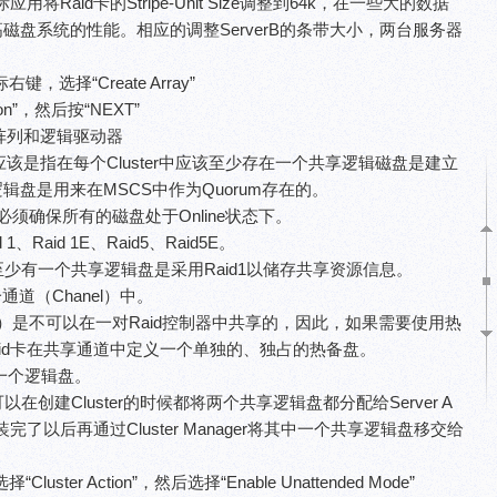
aid卡的Stripe-Unit Size调整到64k，在一些大的数据
高磁盘系统的性能。相应的调整ServerB的条带大小，两台服务器
。
标右键，选择“Create Array”
tion”，然后按“NEXT”
阵列和逻辑驱动器
指在每个Cluster中应该至少存在一个共享逻辑磁盘是建立
1的逻辑盘是用来在MSCS中作为Quorum存在的。
，必须确保所有的磁盘处于Online状态下。
Raid 1E、Raid5、Raid5E。
必须至少有一个共享逻辑盘是采用Raid1以储存共享资源信息。
道（Chanel）中。
Drives）是不可以在一对Raid控制器中共享的，因此，如果需要使用热
id卡在共享通道中定义一个单独的、独占的热备盘。
义一个逻辑盘。
可以在创建Cluster的时候都将两个共享逻辑盘都分配给Server A
er安装完了以后再通过Cluster Manager将其中一个共享逻辑盘移交给
“Cluster Action”，然后选择“Enable Unattended Mode”