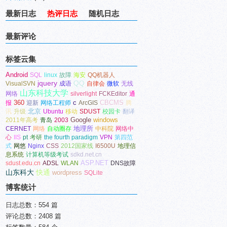
最新日志
热评日志
随机日志
最新评论
标签云集
Android
SQL
linux
故障
海安
QQ机器人
jquery
QQ
VisualSVN
成语
自律会
微软
无线
山东科技大学
网络
silverlight
FCKEditor
通
360
c
CBCMS
报
迎新
网络工程师
ArcGIS
腾
北京
讯
升级
Ubuntu
移动
SDUST
校园卡
翻译
Google
windows
2011年高考
青岛
2003
地理所
CERNET
网络
自动圈存
中科院
网络中
心
IIS
pt
考研
the fourth paradigm
VPN
第四范
式
网悠
Nginx
CSS
2012国家线
I6500U
地理信
息系统
计算机等级考试
sdkd.net.cn
ASP.NET
sdust.edu.cn
ADSL
WLAN
DNS故障
山东科大
快通
wordpress
SQLite
博客统计
日志总数：554 篇
评论总数：2408 篇