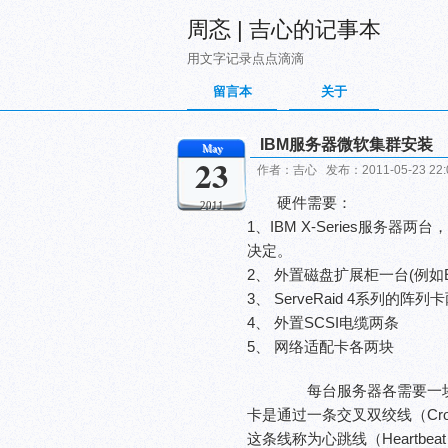
周忞 | 吉心的记事本
用文字记录点点滴滴
留言本
关于
IBM服务器微软集群安装
May
23
作者：吉心 发布：2011-05-23 22
硬件需要：
2011
1、IBM X-Series服
决定。
2、 外置磁盘扩展柜一台(例如EXP
3、 ServeRaid 4系列的阵列卡两
4、 外置SCSI电缆两条
5、 网络适配卡各两块
每台服务器各需要一块来作为
卡是通过一条交叉双绞线（Cro
这条线称为心跳线（Heartbe