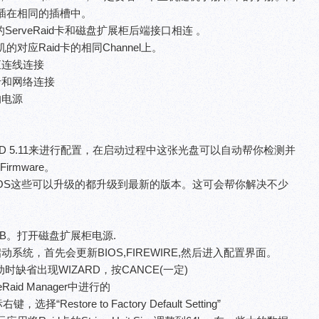
插在相同的插槽中。
ServeRaid卡和磁盘扩展柜后端接口相连 。
对应Raid卡的相同Channel上。
直连线连接
卡和网络连接
的电源
ort CD 5.11来进行配置，在启动过程中这张光盘可以自动帮你检测并
rmware。
S这些可以升级的都升级到最新的版本。这可会帮你解决不少
rver B。打开磁盘扩展柜电源.
t CD启动系统，首先会更新BIOS,FIREWIRE,然后进入配置界面。
启动时缺省出现WIZARD，按CANCE(一定)
id Manager中进行的
，选择“Restore to Factory Default Setting”