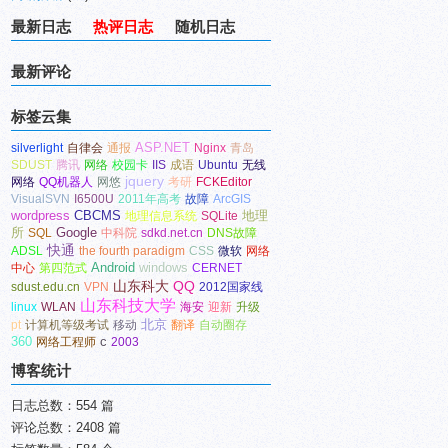
最新日志
热评日志
随机日志
最新评论
标签云集
ASP.NET
silverlight
自律会
通报
Nginx
青岛
SDUST
腾讯
网络
校园卡
IIS
成语
Ubuntu
无线
jquery
网络
QQ机器人
网悠
考研
FCKEditor
VisualSVN
I6500U
2011年高考
故障
ArcGIS
wordpress
CBCMS
地理
地理信息系统
SQLite
所
Google
SQL
中科院
sdkd.net.cn
DNS故障
快通
ADSL
the fourth paradigm
CSS
微软
网络
Android
windows
中心
第四范式
CERNET
山东科大
QQ
sdust.edu.cn
VPN
2012国家线
山东科技大学
linux
WLAN
海安
迎新
升级
北京
pt
计算机等级考试
移动
翻译
自动圈存
360
c
网络工程师
2003
博客统计
日志总数：554 篇
评论总数：2408 篇