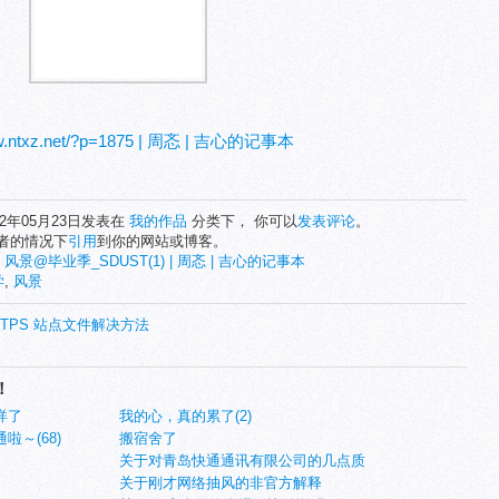
ww.ntxz.net/?p=1875 | 周忞 | 吉心的记事本
12年05月23日发表在
我的作品
分类下， 你可以
发表评论
。
者的情况下
引用
到你的网站或博客。
:
风景@毕业季_SDUST(1) | 周忞 | 吉心的记事本
学
,
风景
 HTTPS 站点文件解决方法
！
烊了
我的心，真的累了(2)
～(68)
搬宿舍了
关于对青岛快通通讯有限公司的几点质
关于刚才网络抽风的非官方解释