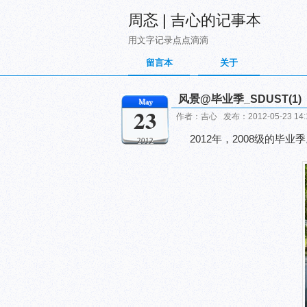
周忞 | 吉心的记事本
用文字记录点点滴滴
留言本
关于
风景@毕业季_SDUST(1)
May
23
作者：吉心 发布：2012-05-23 14
2012年，2008级的毕
2012