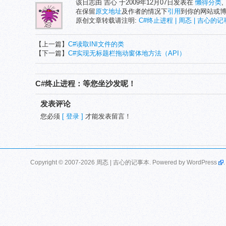
该日志由 吉心 于2009年12月07日发表在
懒得分类
,
在保留
原文地址
及作者的情况下
引用
到你的网站或
原创文章转载请注明:
C#终止进程 | 周忞 | 吉心的
【上一篇】
C#读取INI文件的类
【下一篇】
C#实现无标题栏拖动窗体地方法（API）
C#终止进程：等您坐沙发呢！
发表评论
您必须
[ 登录 ]
才能发表留言！
Copyright © 2007-2026 周忞 | 吉心的记事本. Powered by
WordPress