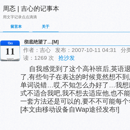
周忞 | 吉心的记事本
用文字记录点点滴滴
留言本
关于
彻底绝望了…[M]
Oct
11
作者：吉心 发布：2007-10-11 04:31 分
读：1269 次
抢沙发
2007
自我感觉到了这个高补班后,英语退
了,有些句子在表达的时候竟然想不到
单词说错…哎,不知怎么办好了…我
式不适合我吧,我不想去适应他,也不能
一套方法还是可以的,要不不可能每
[本文由移动设备自Wap途径发布!]