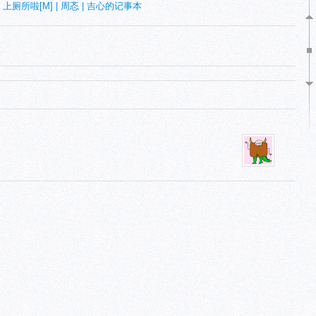
:
上厕所啦[M] | 周忞 | 吉心的记事本
！