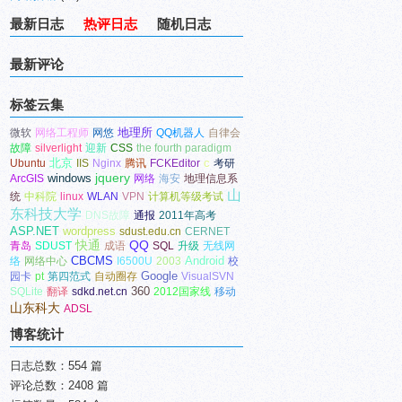
最新日志
热评日志
随机日志
最新评论
标签云集
地理所
微软
网络工程师
网悠
QQ机器人
自律会
故障
silverlight
迎新
CSS
the fourth paradigm
北京
c
Ubuntu
IIS
Nginx
腾讯
FCKEditor
考研
windows
jquery
ArcGIS
网络
海安
地理信息系
山
统
中科院
linux
WLAN
VPN
计算机等级考试
东科技大学
DNS故障
通报
2011年高考
ASP.NET
wordpress
sdust.edu.cn
CERNET
快通
QQ
青岛
SDUST
成语
SQL
升级
无线网
CBCMS
Android
络
网络中心
I6500U
2003
校
Google
园卡
pt
第四范式
自动圈存
VisualSVN
360
SQLite
翻译
sdkd.net.cn
2012国家线
移动
山东科大
ADSL
博客统计
日志总数：554 篇
评论总数：2408 篇