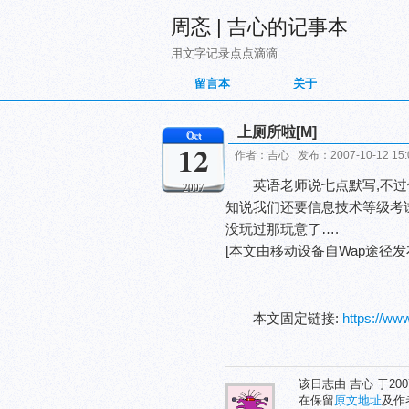
周忞 | 吉心的记事本
用文字记录点点滴滴
留言本
关于
上厕所啦[M]
Oct
12
作者：吉心 发布：2007-10-12 15
英语老师说七点默写,不过
2007
知说我们还要信息技术等级考试
没玩过那玩意了….
[本文由移动设备自Wap途径发布
本文固定链接:
https://w
该日志由 吉心 于20
在保留
原文地址
及作