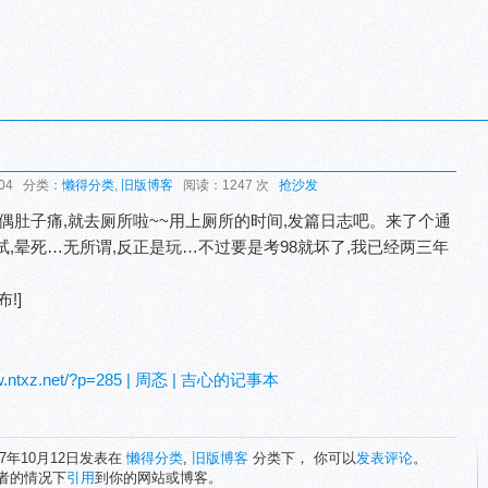
:04 分类：
懒得分类
,
旧版博客
阅读：1247 次
抢沙发
偶肚子痛,就去厕所啦~~用上厕所的时间,发篇日志吧。来了个通
,晕死…无所谓,反正是玩…不过要是考98就坏了,我已经两三年
!]
ww.ntxz.net/?p=285 | 周忞 | 吉心的记事本
07年10月12日发表在
懒得分类
,
旧版博客
分类下， 你可以
发表评论
。
者的情况下
引用
到你的网站或博客。