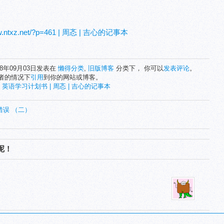
ww.ntxz.net/?p=461 | 周忞 | 吉心的记事本
08年09月03日发表在
懒得分类
,
旧版博客
分类下， 你可以
发表评论
。
者的情况下
引用
到你的网站或博客。
:
英语学习计划书 | 周忞 | 吉心的记事本
M 错误 （二）
呢！