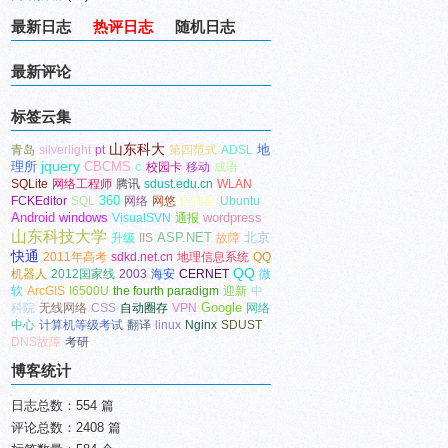
最新日志
热评日志
随机日志
最新评论
标签云集
山东科大
地
青岛
silverlight
pt
第四范式
ADSL
理所
jquery
CBCMS
c
校园卡
移动
成语
SQLite
网络工程师
腾讯
sdust.edu.cn
WLAN
360
FCKEditor
SQL
网络
网悠
自律会
Ubuntu
Android
windows
wordpress
VisualSVN
通报
山东科技大学
ASP.NET
北京
升级
IIS
故障
快通
2011年高考
sdkd.net.cn
地理信息系统
QQ
QQ
机器人
2012国家线
2003
海安
CERNET
微
软
ArcGIS
I6500U
the fourth paradigm
迎新
中
Google
科院
无线网络
CSS
自动圈存
VPN
网络
中心
计算机等级考试
翻译
linux
Nginx
SDUST
DNS故障
考研
博客统计
日志总数：554 篇
评论总数：2408 篇