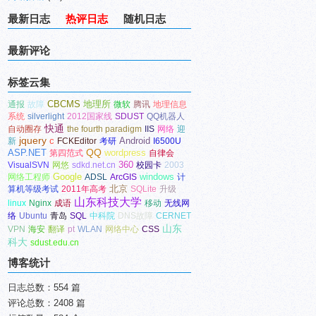
最新日志
热评日志
随机日志
最新评论
标签云集
CBCMS
地理所
通报
故障
微软
腾讯
地理信息
系统
silverlight
2012国家线
SDUST
QQ机器人
快通
自动圈存
the fourth paradigm
IIS
网络
迎
jquery
c
Android
新
FCKEditor
考研
I6500U
ASP.NET
QQ
wordpress
第四范式
自律会
360
VisualSVN
网悠
sdkd.net.cn
校园卡
2003
Google
windows
网络工程师
ADSL
ArcGIS
计
北京
算机等级考试
2011年高考
SQLite
升级
山东科技大学
linux
Nginx
成语
移动
无线网
络
Ubuntu
青岛
SQL
中科院
DNS故障
CERNET
山东
VPN
海安
翻译
pt
WLAN
网络中心
CSS
科大
sdust.edu.cn
博客统计
日志总数：554 篇
评论总数：2408 篇