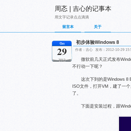
周忞 | 吉心的记事本
用文字记录点点滴滴
留言本
关于
初步体验Windows 8
Oct
29
作者：吉心 发布：2012-10-29 15
微软前几天正式发布Win
2012
不行动一下呢？
这次下到的是Windows 8
ISO文件，打开VM，建了一个虚拟机
了。
下面是安装过程，跟Wind