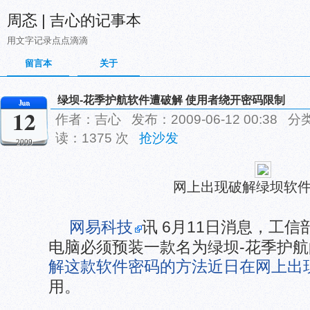
周忞 | 吉心的记事本
用文字记录点点滴滴
留言本
关于
绿坝-花季护航软件遭破解 使用者绕开密码限制
Jun
12
作者：吉心 发布：2009-06-12 00:38 分
读：1375 次
抢沙发
2009
网上出现破解绿坝软
网易科技
讯 6月11日消息，工
电脑必须预装一款名为绿坝-花季护
解这款软件密码的方法近日在网上出
用。