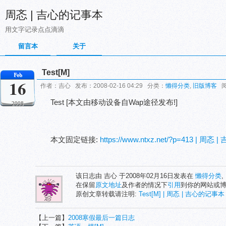
周忞 | 吉心的记事本
用文字记录点点滴滴
留言本
关于
Test[M]
Feb
16
作者：吉心 发布：2008-02-16 04:29 分类：
懒得分类
,
旧版博客
阅
Test [本文由移动设备自Wap途径发布!]
2008
本文固定链接:
https://www.ntxz.net/?p=413 | 周
该日志由 吉心 于2008年02月16日发表在
懒得分类
,
在保留
原文地址
及作者的情况下
引用
到你的网站或
原创文章转载请注明:
Test[M] | 周忞 | 吉心的记事本
【上一篇】
2008寒假最后一篇日志