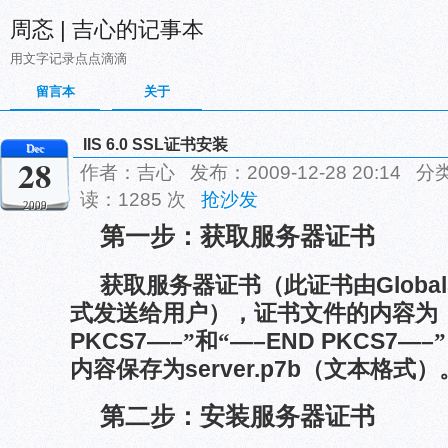
周忞 | 吉心的记事本
用文字记录点点滴滴
留言本
关于
IIS 6.0 SSL证书安装
Dec
28
作者：吉心 发布：2009-12-28 20:14 分
读：1285 次
抢沙发
2009
第一步：获取服务器证书
获取服务器证书（此证书由
Global
式发送给用户），证书文件的内容为
PKCS7—–
”和“
—–END PKCS7—–
内容保存为
server.p7b
（文本格式）
第二步：安装服务器证书