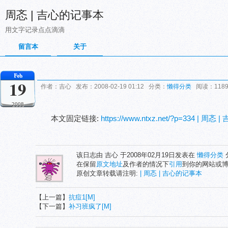
周忞 | 吉心的记事本
用文字记录点点滴滴
留言本
关于
Feb
19
作者：吉心 发布：2008-02-19 01:12 分类：
懒得分类
阅读：118
2008
本文固定链接:
https://www.ntxz.net/?p=334 | 周
该日志由 吉心 于2008年02月19日发表在
懒得分类
在保留
原文地址
及作者的情况下
引用
到你的网站或
原创文章转载请注明:
| 周忞 | 吉心的记事本
【上一篇】
抗痘1[M]
【下一篇】
补习班疯了[M]