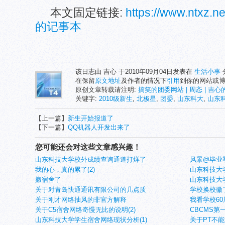
本文固定链接:
https://www.ntxz.
的记事本
该日志由 吉心 于2010年09月04日发表在
生活小事
在保留
原文地址
及作者的情况下
引用
到你的网站或
原创文章转载请注明:
搞笑的团委网站 | 周忞 | 吉
关键字:
2010级新生
,
北极星
,
团委
,
山东科大
,
山东
【上一篇】
新生开始报道了
【下一篇】
QQ机器人开发出来了
您可能还会对这些文章感兴趣！
山东科技大学校外成绩查询通道打烊了
风景@毕业季_
我的心，真的累了(2)
山东科技大学
搬宿舍了
山东科技大
关于对青岛快通通讯有限公司的几点质
学校换校徽
关于刚才网络抽风的非官方解释
我看学校60
关于C5宿舍网络奇慢无比的说明(2)
CBCMS第
山东科技大学学生宿舍网络现状分析(1)
关于PT不