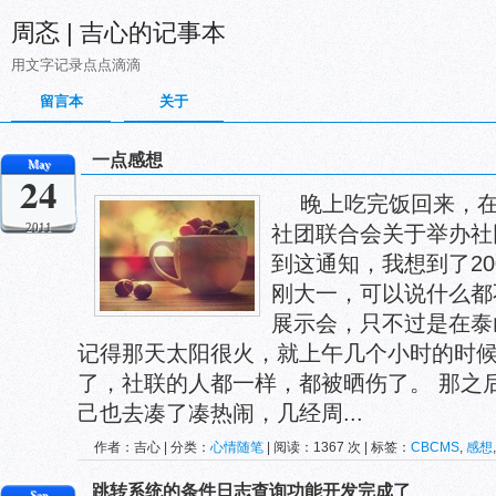
周忞 | 吉心的记事本
用文字记录点点滴滴
留言本
关于
一点感想
May
24
晚上吃完饭回来，在
2011
社团联合会关于举办社
到这通知，我想到了20
刚大一，可以说什么都
展示会，只不过是在泰
记得那天太阳很火，就上午几个小时的时
了，社联的人都一样，都被晒伤了。 那之
己也去凑了凑热闹，几经周...
作者：吉心 | 分类：
心情随笔
| 阅读：1367 次 | 标签：
CBCMS
,
感想
跳转系统的条件日志查询功能开发完成了
Sep