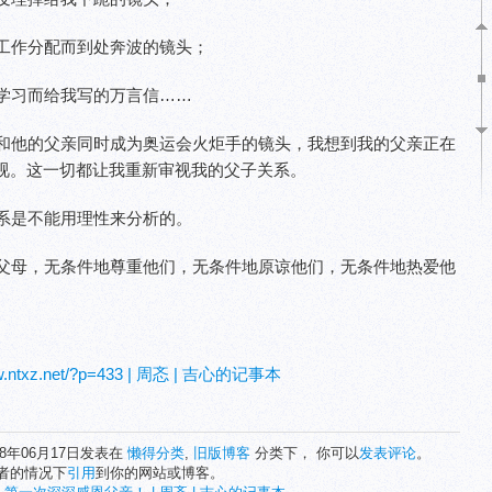
工作分配而到处奔波的镜头；
学习而给我写的万言信……
和他的父亲同时成为奥运会火炬手的镜头，我想到我的父亲正在
视。这一切都让我重新审视我的父子关系。
系是不能用理性来分析的。
父母，无条件地尊重他们，无条件地原谅他们，无条件地热爱他
ww.ntxz.net/?p=433 | 周忞 | 吉心的记事本
08年06月17日发表在
懒得分类
,
旧版博客
分类下， 你可以
发表评论
。
者的情况下
引用
到你的网站或博客。