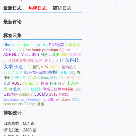
最新日志
热评日志
随机日志
最新评论
标签云集
wordpress
jquery
Ubuntu
DNS故障
自动圈存
CSS
SDUST
the fourth paradigm
SQLite
ASP.NET
c
360
VisualSVN
网悠
海安
QQ机器
山东科技
人
计算机等级考试
故障
IIS
Nginx
大学
快通
迎新
腾讯
VPN
WLAN
第四范式
地理所
QQ
2011年高考
地理信息系统
通报
自
律会
CERNET
ArcGIS
linux
微软
成语
网络中心
山东科
青岛
ADSL
FCKEditor
网络
翻译
移动
大
北京
pt
考研
校园卡
网络工程师
中科院
SQL
Android
CBCMS
无线网络
2012国家线
windows
sdust.edu.cn
silverlight
I6500U
2003
Google
sdkd.net.cn
升级
博客统计
日志总数：554 篇
评论总数：2408 篇