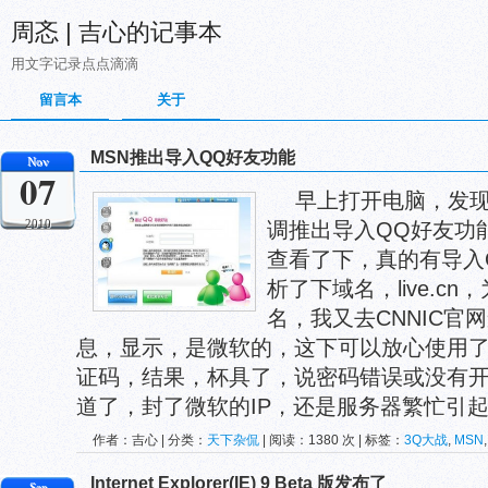
周忞 | 吉心的记事本
用文字记录点点滴滴
留言本
关于
MSN推出导入QQ好友功能
Nov
07
早上打开电脑，发现
2010
调推出导入QQ好友功
查看了下，真的有导入
析了下域名，live.c
名，我又去CNNIC官
息，显示，是微软的，这下可以放心使用了
证码，结果，杯具了，说密码错误或没有开通
道了，封了微软的IP，还是服务器繁忙引起.
作者：吉心 | 分类：
天下杂侃
| 阅读：1380 次 | 标签：
3Q大战
,
MSN
Internet Explorer(IE) 9 Beta 版发布了
Sep