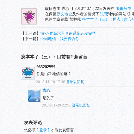
该日志由 吉心 于2010年07月22日发表在
懒得分类
,
在保留
原文地址
及作者的情况下
引用
到你的网站或
原创文章转载请注明:
换本本了（三） | 周忞 | 吉
【上一篇】
海安-青岛汽车查询系统开发完毕
【下一篇】
中国电信，我要投诉你
换本本了（三）：目前有2 条留言
963202559
:
你是山科地信的嘛？
2012-11-18 17:38
登录以回复
吉心
:
是的了
2013-01-29 22:51
登录以回复
发表评论
您必须
[ 登录 ]
才能发表留言！