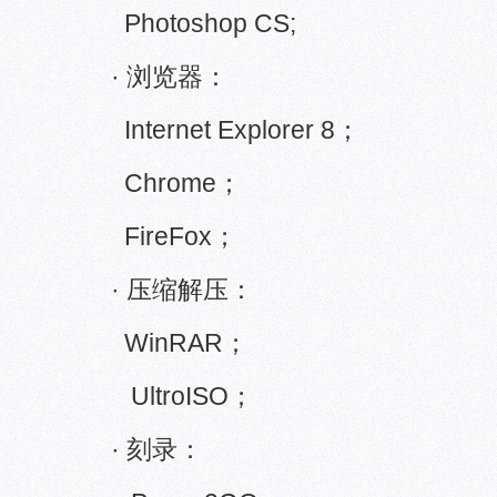
Photoshop CS;
· 浏览器：
Internet Explorer 8；
Chrome；
FireFox；
· 压缩解压：
WinRAR；
UltroISO；
· 刻录：