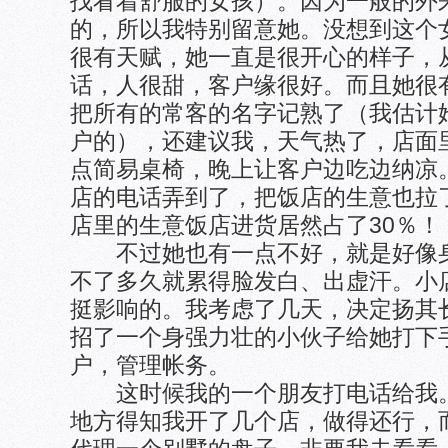
找看着舒服的女孩）。因为一般的外
的，所以我特别留意她。没想到这个
很有天赋，她一直是很开心的样子，
话，人很甜，客户缘很好。而且她很
把所有的常客的名字记熟了（我估计
户的），还建议我，天气热了，店面
点简易桌椅，晚上让客户边吃边纳凉
店的电话弄到了，把饭店的生意也拉
店里的生意饭店进货居然占了30％！
不过她也有一点不好，就是好像身
不了多久就累得脸发白、出虚汗。小
挺影响的。我考虑了几天，决定扬其
招了一个身强力壮的小伙子给她打下
户，管理帐务。
这时候我的一个朋友打电话给我。
地方得知我开了几个店，做得还行，