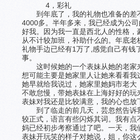
4，彩礼
到年底了，我的礼物也准备的差不
4000多。半年多来，我已经成为公
好我。因为我一直是西北人的性格，
从不计较加班，补助什么的。年底老
礼物手边已经有1万了,感觉自己有钱
事。
这时候她的一个表妹从她的老家来
想可能主要是她家里人让她来看看我
她早就给我说过，她家里她妈市老大
不敢怠慢，带她表妹在上海好好的玩
表妹对我还是比较满意，我的心也放
到了临走的前几天，芸忽然告诉我
较正式，语言有些闪烁其词。我有点
妈已经初步考察通过了吧。一天，我
表妹开玩笑的样子对她说，姐，你这