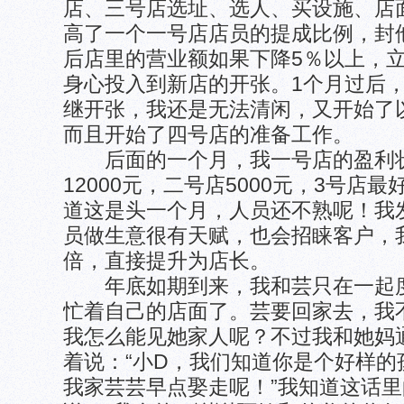
店、三号店选址、选人、买设施、店
高了一个一号店店员的提成比例，封
后店里的营业额如果下降5％以上，
身心投入到新店的开张。1个月过后
继开张，我还是无法清闲，又开始了
而且开始了四号店的准备工作。
后面的一个月，我一号店的盈利状
12000元，二号店5000元，3号店最
道这是头一个月，人员还不熟呢！我
员做生意很有天赋，也会招睐客户，
倍，直接提升为店长。
年底如期到来，我和芸只在一起度
忙着自己的店面了。芸要回家去，我
我怎么能见她家人呢？不过我和她妈
着说：“小D，我们知道你是个好样的
我家芸芸早点娶走呢！”我知道这话