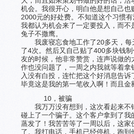
大，而且如果策划书做的好的话，活
机会。我很开心，明白他是想自己也
2000元的好处费。不知道这个习惯
我都认为机会来了一定要投入，而不
兔子不撒鹰。
我废寝忘食地工作了20多天，每天
了4次。然后又自己贴了400多块钱
友的时候，他非常赞赏，连声说做的
作也没问题了，一周之内我就等着拿
入没有白投，连忙把这个好消息告诉
毕竟这是我的第一笔收入啊！而且金
10，被骗
我万万没有想到，这次看起来不错
碰上了一个骗子。这个客户拿到了我
蒸发了！我苦苦等了一周以后，这家
了。我打电话，手机已经停机，跑到