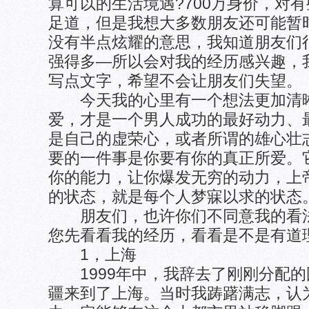
算可以的生活境遇?700万身价，对
足道，但是我想大多数朋友还可能暂
没有半点炫耀的意思，我知道朋友们
强得多—所以会对我的经历感兴趣，
写点文字，希望不会让朋友们失望。
今天我的心里有一个想法更加清晰
爱，才是一个男人成功的最好动力、
是自己的虚荣心，或者所谓的雄心壮
要的一件事是你要有你的真正所爱。
你的能力，让你爆发无穷的动力，上
的状态，就是每个人梦寐以求的状态
朋友们，也许你们不同意我的看法
您先看看我的经历，看看是不是有道
1，上海
1999年中，我辞去了刚刚分配的
疆来到了上海。当时我踌躇满志，认