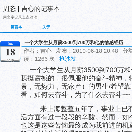
周忞 | 吉心的记事本
用文字记录点点滴滴
留言本
关于
一个大学生从月薪3500到700万和他的情感经历
Jun
18
作者：吉心 发布：2010-06-18 20:48 分
读：1266 次
抢沙发
2010
一个大学生从月薪3500到700
我挺震撼的，很佩服他的奋斗精神，特
景，无势力，无家产）的男生/希望
看，如何去奋斗，为了什么去奋斗~
来上海整整五年了，事业上已有
活方面有过一段段的辛酸。然而，如
也这是这些苦恼最终成为我前进的机