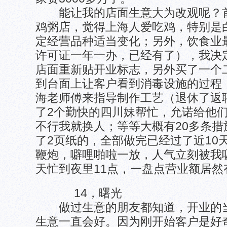
能让我的店面生意大为改观呢？首
鸡粥店，觉得上海人爱吃鸡，特别是
定经营品种适当变化；另外，饮食业
许可证一年一办，已经有了），我决
店面重新贴开业标志，另外买了一个
到台面上让客户看到消毒设施的过程
海老师傅来指导制作工艺（退休了返
了2个勤快的四川妹帮忙，允诺给他
不行我就换人；等等大概有20多条
了2页纸的，全部做完已经过了近10
鞭炮，噼哩啪啦一放，人气立刻被我
天忙到夜里11点，一盘点营业额居然有
14，曙光
做过生意的朋友都知道，开业的当
生意一直会好。因为刚开始客户是好