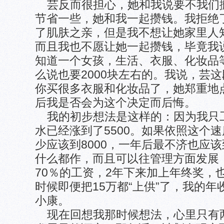
芸反而很担心，她和我说要不我们
节省一些，她和我一起攒钱。我拒绝
了肌肤之亲，但是我不想让她家里人
而且我也不愿让她一起攒钱，毕竟我
知道一个女孩，生活、衣服、化妆品
么说也要2000块左右的。我说，芸
你买很多衣服和化妆品了，她郑重地
后我是否会为这个决定而后悔。
我的初步想法是这样的：因为我只工
水已经涨到了5500。如果依照这个
少应该到8000，一年后最不济也应该
什么都作，而且可以往管理方面发展
70％的工资，2年下来加上年终奖，
时候即便把15万都“上供”了，我的
小康。
现在回想我那时候想法，心里只有