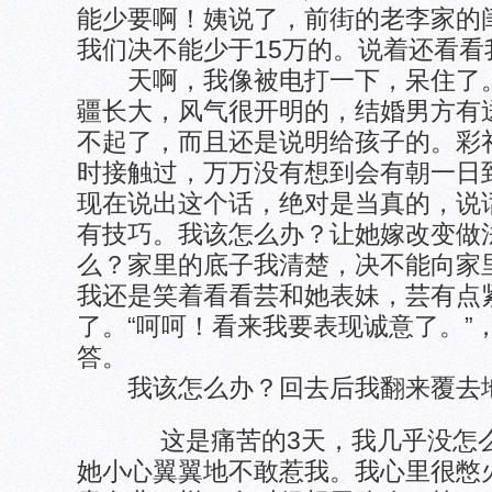
能少要啊！姨说了，前街的老李家的
我们决不能少于15万的。说着还看
天啊，我像被电打一下，呆住了。
疆长大，风气很开明的，结婚男方有送
不起了，而且还是说明给孩子的。彩
时接触过，万万没有想到会有朝一日
现在说出这个话，绝对是当真的，说
有技巧。我该怎么办？让她嫁改变做
么？家里的底子我清楚，决不能向家
我还是笑着看看芸和她表妹，芸有点
了。“呵呵！看来我要表现诚意了。”
答。
我该怎么办？回去后我翻来覆去地
这是痛苦的3天，我几乎没怎么
她小心翼翼地不敢惹我。我心里很憋