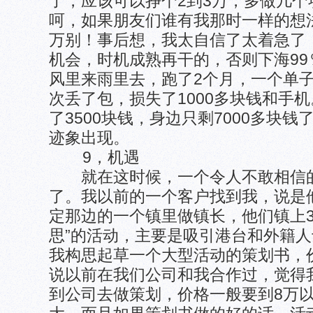
了，应该可以挣个2到3万，多做几
呵，如果朋友们谁有我那时一样的想
万别！事后想，我太自信了太着急了
机会，时机成熟再干的，否则下海9
风里来雨里去，跑了2个月，一个单
次丢了包，损失了1000多块钱和手
了3500块钱，身边只剩7000多块
迹象出现。
9，机遇
就在这时候，一个令人不敢相信的
了。我以前的一个客户找到我，说是
定那边的一个镇里做镇长，他们镇上3
思”的活动，主要是吸引港台和外籍
我构思起草一个大型活动的策划书，
说以前在我们公司和我合作过，觉得
到公司去做策划，价格一般要到8万