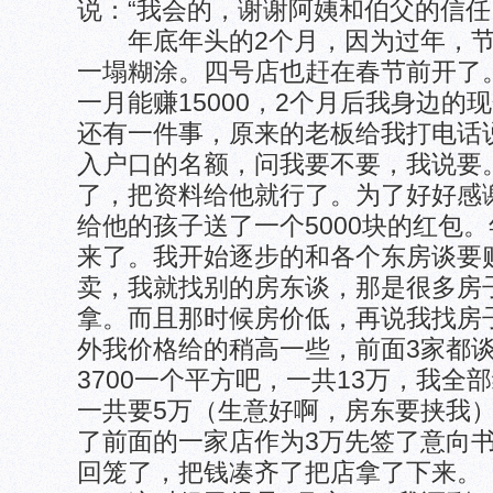
说：“我会的，谢谢阿姨和伯父的信任
年底年头的2个月，因为过年，节
一塌糊涂。四号店也赶在春节前开了
一月能赚15000，2个月后我身边的
还有一件事，原来的老板给我打电话
入户口的名额，问我要不要，我说要
了，把资料给他就行了。为了好好感
给他的孩子送了一个5000块的红包
来了。我开始逐步的和各个东房谈要
卖，我就找别的房东谈，那是很多房
拿。而且那时候房价低，再说我找房
外我价格给的稍高一些，前面3家都
3700一个平方吧，一共13万，我全
一共要5万（生意好啊，房东要挟我
了前面的一家店作为3万先签了意向
回笼了，把钱凑齐了把店拿了下来。