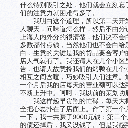
什么特别吸引之处，他们就会立刻忘
们的注意力就困难得多了。
我明白这个道理，所以第二天开始
人聊天，问味道怎么样，然后不由分
上海人内外分的很清楚，他们决不会
多数都付点钱，当然他们也不会白给
白，生意的关键是我的货品要合客户
店人气就有了。我还请人在几个小区
告，也请人故意拎我们的烤鸭在几个
相互之间含喧，巧妙吸引人们注意。
一个月后我的店每天的营业额可以达到
不断上升中。呵呵，我以前的策划功
我这样起早贪黑的忙碌，每天大概干
全把心思扑在了店面上。作了第一个
一下，我一共赚了9000元钱；第二个
的债还掉后，我又没钱了。但是我感