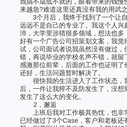
我搞不成低不就的，眼看带来的钱慢
来越急?难道这里还真没有我的用武
3个月后，我终于找到了一个让自
远远不是自己的专业了。我这个人兴
沛，大学里涉猎很多领域，想法也多
好有一个广告公司招策划文案，我觉
试，公司面试者说我虽然没有做过，
错，再说毕业的学校名声不错，就留
感激那位前辈，后面的工作也证明了他
还好，生活问题暂时解决了。
很快我的生活进入了工作状态，我
后，一件让我猝不及防发生了，没想
发生了这么大的变化。
2，邂逅
上班后我对工作极其热忱，也非常
已经做过了3个Case，客户和老板