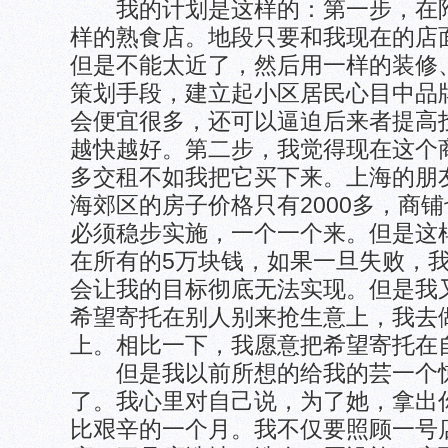
我的计划是这样的：第一步，在附
样的熟食店。地段只要和我现在的店
但是不能太近了，然后用一样的装修
策划手段，建立起小区居民心目中品
会便宜很多，还可以逼迫后来者提高
越快越好。第二步，我觉得现在这个商
多交租不如我把它买下来。上海的朋友
海郊区的房子价格只有2000多，商铺
必须稳步实施，一个一个来。但是这
在所有的5万块钱，如果一旦失败，
会让我的目标彻底无法实现。但是我
希望寄托在别人别来抢生意上，我去
上。相比一下，我愿意把希望寄托在
但是我以前所想的给我的芸一个惊
了。我心里对自己说，为了她，拿出
比艰辛的一个月。我不仅要照顾一号