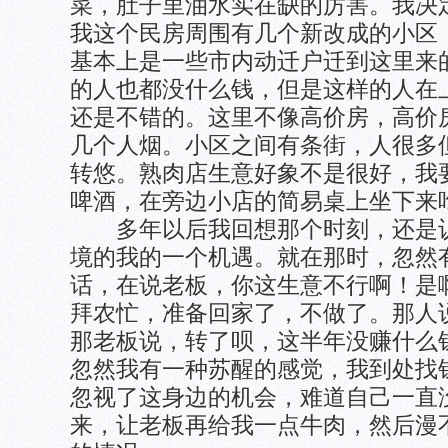
菜，肚子里油水实在缺的厉害。我决
我这个民房周围有几个新改成的小区
基本上是一些市内动迁户迁到这里来
的人也都没什么钱，但是这样的人在
还是不错的。这里不像高价房，高价
几个人烟。小区之间有条街，人很多
转悠。熟肉店生意好象不是很好，我
啤酒，在旁边小店的简易桌上坐下来
多年以后我回想那个时刻，还是认
境的我的一个机遇。就在那时，忽然
话，在说老板，你这生意不行啊！是
拜农忙，准备回家了，不做了。那人
那老板说，转了呗，这半年没赚什么
忽然我有一种苏醒的感觉，我到处找
忽视了这身边的机会，难道自己一直
来，让老板再给我一点牛肉，然后漫