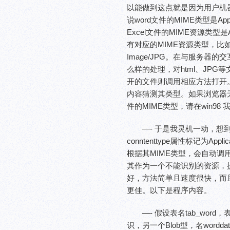
以能做到这点就是因为用户机器上
说word文件的MIME类型是App
Excel文件的MIME资源类型是A
有对应的MIME资源类型，比如说h
Image/JPG。在与服务器
么样的处理，对html、JPG
开的文件则调用相应方法打开
内容猜测其类型。如果浏览器无法猜出
件的MIME类型，请在win98
—- 于是我灵机一动，想
conntenttype属性标记为A
根据其MIME类型，会自动调
其作为一个不能识别的资源，
好，方法简单且速度很快，而且
更佳。以下是程序内容。
—- 假设表名tab_wo
识，另一个Blob型，名wordd