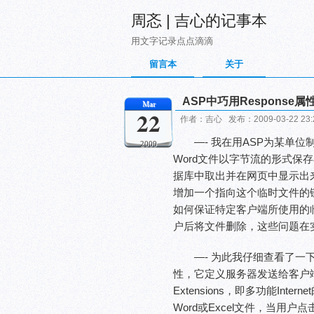
周忞 | 吉心的记事本
用文字记录点点滴滴
留言本
关于
ASP中巧用Response属
Mar
22
作者：吉心 发布：2009-03-22 23
—- 我在用ASP为某单
2009
Word文件以字节流的形式保
据库中取出并在网页中显示出
增加一个指向这个临时文件的
如何保证特定客户端所使用的
户后将文件删除，这些问题在
—- 为此我仔细查看了一下A
性，它定义服务器发送给客户端内容的MI
Extensions，即多功能I
Word或Excel文件，当