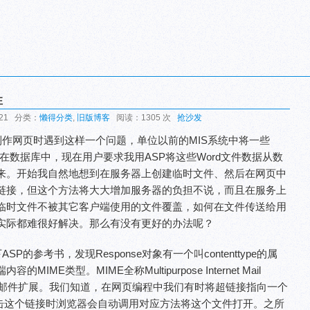
性
:21 分类：
懒得分类
,
旧版博客
阅读：1305 次
抢沙发
位制作网页时遇到这样一个问题，单位以前的MIS系统中将一些
存在数据库中，现在用户要求我用ASP将这些Word文件数据从数
来。开始我自然地想到在服务器上创建临时文件、然后在网页中
链接，但这个方法将大大增加服务器的负担不说，而且在服务上
临时文件不被其它客户端使用的文件覆盖，如何在文件传送给用
实际都难很好解决。那么有没有更好的办法呢？
SP的参考书，发现Response对象有一个叫contenttype的属
ME类型。MIME全称Multipurpose Internet Mail
nternet邮件扩展。我们知道，在网页编程中我们有时将超链接指向一个
用户点击这个链接时浏览器会自动调用对应方法将这个文件打开。之所