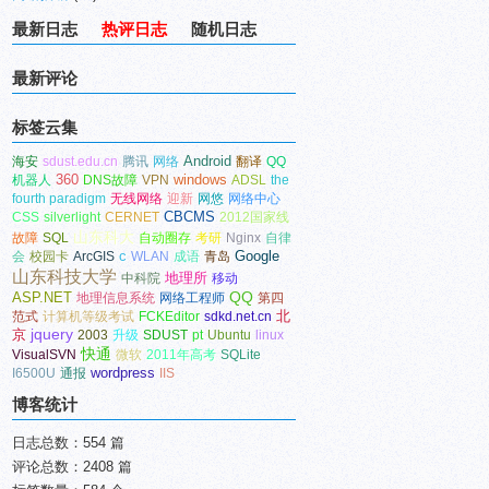
最新日志
热评日志
随机日志
最新评论
标签云集
Android
海安
sdust.edu.cn
腾讯
网络
翻译
QQ
360
windows
机器人
DNS故障
VPN
ADSL
the
fourth paradigm
无线网络
迎新
网悠
网络中心
CBCMS
CSS
silverlight
CERNET
2012国家线
山东科大
故障
SQL
自动圈存
考研
Nginx
自律
c
Google
会
校园卡
ArcGIS
WLAN
成语
青岛
山东科技大学
地理所
中科院
移动
ASP.NET
QQ
地理信息系统
网络工程师
第四
北
范式
计算机等级考试
FCKEditor
sdkd.net.cn
京
jquery
2003
升级
SDUST
pt
Ubuntu
linux
快通
VisualSVN
微软
2011年高考
SQLite
wordpress
I6500U
通报
IIS
博客统计
日志总数：554 篇
评论总数：2408 篇