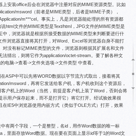
安装office后会在浏览器中注册对应的MIME资源类型。比如
lication/msword（前者是MIME类型，后者是MIME子类），
pplication/m***cel。事实上，凡是浏览器能处理的所有资源都
tml文件的MIME类型是Text/html，JPG文件的MIME类型是
的交互中，浏览器就是根据所接受数据的MIME类型来判断要进行什
等文件浏览器直接将其打开，对Word、Excel等浏览器自身不能打
。对没有标记MIME类型的文件，浏览器则根据其扩展名和文件
，则将它作为application/octet-stream。要了解各种文
 我的电脑->查看->文件夹选项->文件类型 中查看。
到在ASP中可以先将WORD数据以字节流方式取出，接着将其
pplication/msword，再将它发送给客户机，客户机收到这个资源后，
用客户机上的Word（当然，前提是客户机上装了Word，否则会将
提示用户保存起来，而不是打开它）将它打开。经试验效果很
在IE5中浏览器使用内嵌方式（类似于OLE方式）打开，效果
rd，表中有两个字段，一个是整型，名id，用作Word数据的唯一标
ata，里面存放Word数据。现在要在页面上显示id等于1的Word文