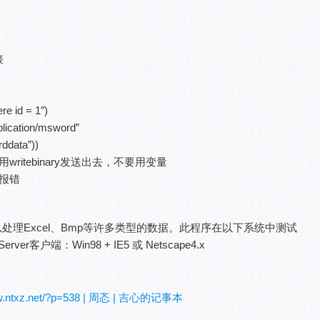
接
e id = 1″)
lication/msword”
ddata”))
itebinary发送出去，不要用变量
报错
以处理Excel、Bmp等许多类型的数据。此程序在以下系统中测试
rver客户端：Win98 + IE5 或 Netscape4.x
ww.ntxz.net/?p=538 | 周忞 | 吉心的记事本