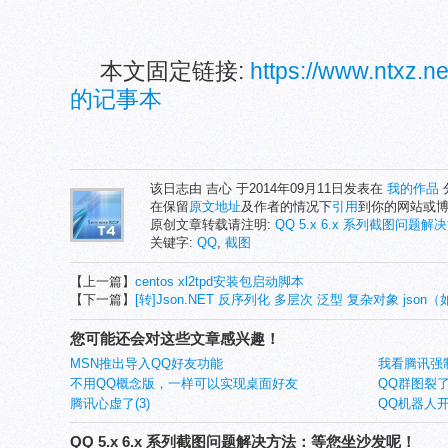
本文固定链接:
https://www.ntxz.
的记事本
该日志由 吉心 于2014年09月11日发表在
我的作品
在保留
原文地址
及作者的情况下
引用
到你的网站或
原创文章转载请注明:
QQ 5.x 6.x 系列截图问题解
关键字:
QQ
,
截图
【上一篇】
centos xl2tpd安装包启动脚本
【下一篇】
[转]Json.NET 反序列化 多层次 泛型 复杂对象 json
您可能还会对这些文章感兴趣！
MSN推出导入QQ好友功能
我看腾讯强制
不用QQ概念版，一样可以实现桌面好友
QQ群图裂
腾讯心虚了(3)
QQ机器人
QQ 5.x 6.x 系列截图问题解决方法：等您坐沙发呢！