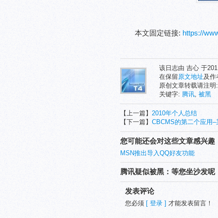
本文固定链接:
https://w
该日志由 吉心 于20
在保留
原文地址
及作
原创文章转载请注明
关键字:
腾讯
,
被黑
【上一篇】
2010年个人总结
【下一篇】
CBCMS的第二个应用
您可能还会对这些文章感兴趣
MSN推出导入QQ好友功能
腾讯疑似被黑：等您坐沙发呢
发表评论
您必须
[ 登录 ]
才能发表留言！