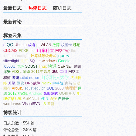
最新日志
热评日志
随机日志
最新评论
标签云集
c
QQ
Ubuntu
成语
pt
WLAN
故障
校园卡
移动
山东科大
CBCMS
FCKEditor
网络中心
the
jquery
fourth paradigm
计算机等级考试
北京
windows
Google
silverlight
SQLite
快通
I6500U
网络
SDUST
linux
CERNET
腾讯
360
海安
ADSL
翻译
2011年高考
CSS
网络工
山东科技大学
程师
考研
sdkd.net.cn
无线网
络
升级
微软
DNS故障
Nginx
中科院
青岛
自动
地理所
圈存
ArcGIS
sdust.edu.cn
SQL
2003
网
Android
悠
2012国家线
第四范式
QQ机器人
地
ASP.NET
理信息系统
VPN
通报
自律会
wordpress
VisualSVN
IIS
迎新
博客统计
日志总数：554 篇
评论总数：2408 篇