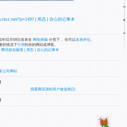
ww.ntxz.net/?p=1497 | 周忞 | 吉心的记事本
11年02月09日发表在
网络摘编
分类下， 你可以
发表评论
。
者的情况下
引用
到你的网站或博客。
:
腾讯疑似被黑 | 周忞 | 吉心的记事本
–某公司网站
！
我看腾讯强制用户做选择(2)
！