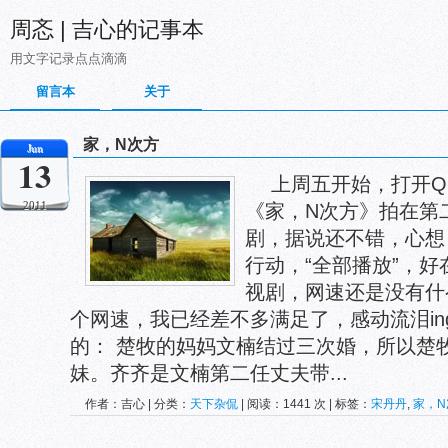
周忞 | 吉心的记事本
用文字记录点点滴滴
留言本
关于
家，N次方
Jun
13
上周五开始，打开Q
2011
《家，N次方》拍在第
剧，据说还不错，心想
行动，“全部播放”，好
视剧，网速还是没有什
个网速，我已经差不多满足了，感动流泪in
的： 楚牧的妈妈文楠结过三次婚，所以楚
妹。齐齐是文楠第二任丈夫带...
作者：吉心 | 分类：
天下杂侃
| 阅读：1441 次 | 标签：
宋丹丹
,
家，N