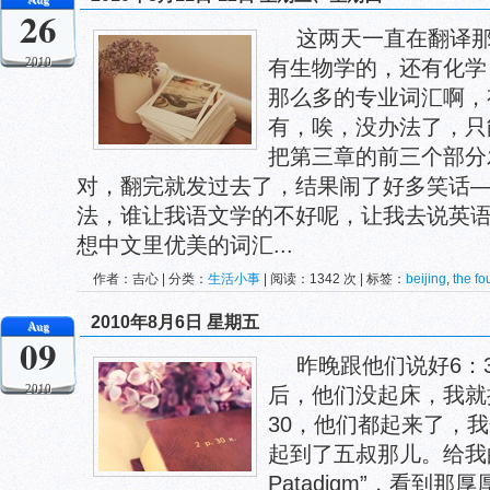
26
这两天一直在翻译
2010
有生物学的，还有化学
那么多的专业词汇啊，
有，唉，没办法了，只
把第三章的前三个部分
对，翻完就发过去了，结果闹了好多笑话
法，谁让我语文学的不好呢，让我去说英
想中文里优美的词汇...
作者：吉心 | 分类：
生活小事
| 阅读：1342 次 | 标签：
beijing
,
the fo
中科院
,
地理所
,
第四范式
,
计算机
2010年8月6日 星期五
Aug
09
昨晚跟他们说好6：
2010
后，他们没起床，我就
30，他们都起来了，
起到了五叔那儿。给我的工
Patadigm”，看到