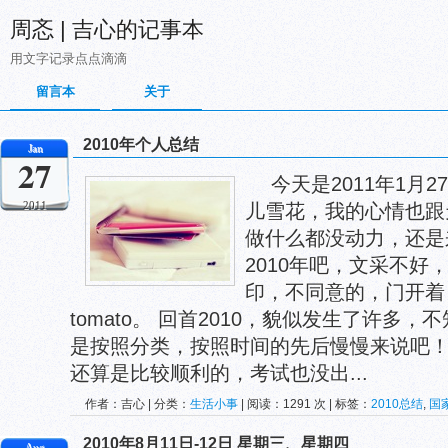
周忞 | 吉心的记事本
用文字记录点点滴滴
留言本
关于
2010年个人总结
Jan
27
今天是2011年1月
2011
儿雪花，我的心情也跟
做什么都没动力，还是
2010年吧，文采不好
印，不同意的，门开着
tomato。 回首2010，貌似发生了许多
是按照分类，按照时间的先后慢慢来说吧！
还算是比较顺利的，考试也没出...
作者：吉心 | 分类：
生活小事
| 阅读：1291 次 | 标签：
2010总结
,
国
英语四六级
2010年8月11日-12日 星期三、星期四
Aug