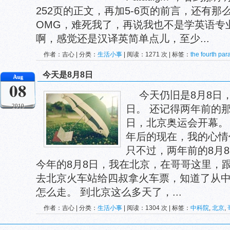
252页的正文，再加5-6页的前言，还有
OMG，难死我了，再说我也不是学英语专
啊，感觉还是汉译英简单点儿，至少...
作者：吉心 | 分类：
生活小事
| 阅读：1271 次 | 标签：
the fourth pa
密集型数据研究
,
第四范式
,
翻译
今天是8月8日
Aug
08
今天仍旧是8月8日，
2010
日。 还记得两年前的那个
日，北京奥运会开幕。
年后的现在，我的心情
只不过，两年前的8月
今年的8月8日，我在北京，在哥哥这里，
去北京火车站给四叔拿火车票，知道了从
怎么走。 到北京这么多天了，...
作者：吉心 | 分类：
生活小事
| 阅读：1304 次 | 标签：
中科院
,
北京
,