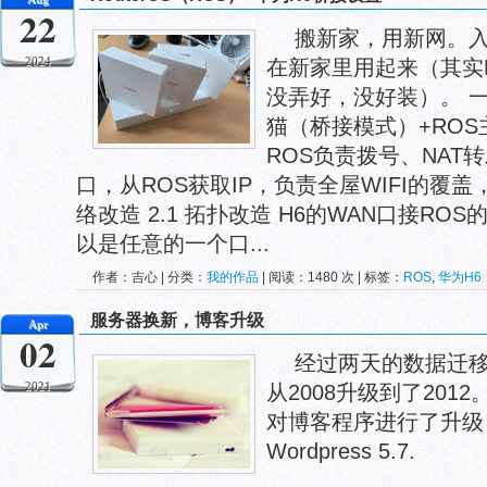
22
搬新家，用新网。入
2024
在新家里用起来（其实
没弄好，没好装）。 
猫（桥接模式）+ROS主
ROS负责拨号、NAT转
口，从ROS获取IP，负责全屋WIFI的覆盖
络改造 2.1 拓扑改造 H6的WAN口接ROS的
以是任意的一个口...
作者：吉心 | 分类：
我的作品
| 阅读：1480 次 | 标签：
ROS
,
华为H6
服务器换新，博客升级
Apr
02
经过两天的数据迁
2021
从2008升级到了201
对博客程序进行了升级
Wordpress 5.7.