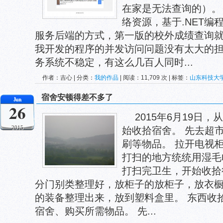
在家是无法查询的）。
络资源，基于.NET编
服务后端的方式，第一版的校外成绩查询
我开发的程序的并发访问问题没有太大的
务系统不稳定，有这么几百人同时...
作者：吉心 | 分类：
我的作品
| 阅读：11,709 次 | 标签：
山东科技大
宿舍安顿得差不多了
Jun
26
2015年6月19日
2015
始收拾宿舍。 先去超
刷等物品。 拉开电视
打扫的地方统统用湿毛
打扫完卫生，开始收拾
分门别类整理好，放柜子的放柜子，放衣
的装备整理出来，放到塑料盒里。 东西收
宿舍、购买所需物品。 先...