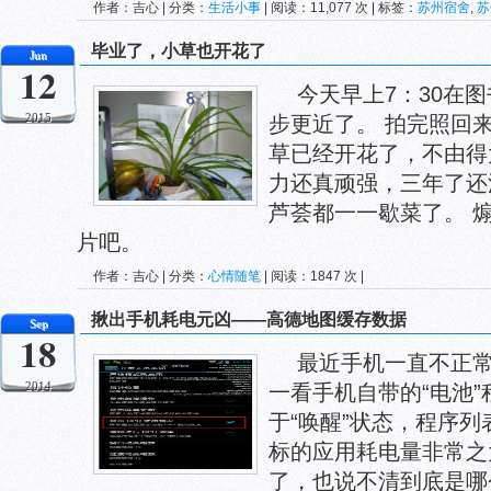
作者：吉心 | 分类：
生活小事
| 阅读：11,077 次 | 标签：
苏州宿舍
,
苏
毕业了，小草也开花了
Jun
12
今天早上7：30在
2015
步更近了。 拍完照回
草已经开花了，不由得
力还真顽强，三年了还
芦荟都一一歇菜了。 
片吧。
作者：吉心 | 分类：
心情随笔
| 阅读：1847 次 |
揪出手机耗电元凶——高德地图缓存数据
Sep
18
最近手机一直不正
2014
一看手机自带的“电池
于“唤醒”状态，程序列表中
标的应用耗电量非常之大
了，也说不清到底是哪