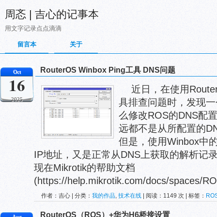
周忞 | 吉心的记事本
用文字记录点点滴滴
留言本
关于
RouterOS Winbox Ping工具 DNS问题
Oct
16
近日，在使用Router
2025
具排查问题时，发现一
么修改ROS的DNS配置
远都不是从所配置的D
但是，使用Winbox中的T
IP地址，又是正常从DNS上获取的解析记
现在Mikrotik的帮助文档
(https://help.mikrotik.com/docs/spaces/RO
作者：吉心 | 分类：
我的作品
,
技术在线
| 阅读：1149 次 | 标签：
RO
RouterOS（ROS）+华为H6桥接设置
Aug