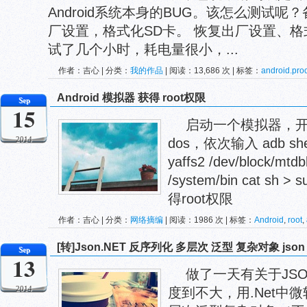
Android系统本身的BUG。该怎么测试
厂设置，格式化SD卡。 恢复出厂设置、格
试了几个小时，耗电量很小，...
作者：吉心 | 分类：
我的作品
| 阅读：13,686 次 | 标签：
android.pro
高德地图
Android 模拟器 获得 root权限
Sep
15
启动一个模拟器，开
2014
dos，依次输入 adb shell 
yaffs2 /dev/block/mtdb
/system/bin cat sh >
得root权限
作者：吉心 | 分类：
网络摘编
| 阅读：1986 次 | 标签：
Android
,
root
,
[转]Json.NET 反序列化 多层次 泛型 复杂对象 js
Sep
13
做了一天有关于JSO
2014
度到不大，用.Net中