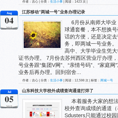
作者：吉心 | 分类：
生活小事
| 阅读：1423 次 |
江苏移动“两城一号”业务办理记录
Aug
04
6月份从南师大毕业
2015
球通套餐，本不想换号
话的方便，还是决定去
务，即两城一号业务。 
高中、大学毕业生凭大
证书办理。 7月份去苏州西区营业厅办理
号业务跟“集团V网”、“亲情号码”、“家庭
业务后再办理。回到宿舍...
作者：吉心 | 分类：
生活小事
| 阅读：12,598 次 | 标签：
两城一号
山东科技大学校外成绩查询通道打烊了
Jul
05
本着服务大家的想法
2015
校外查询成绩的通道（
Sdusters只能通过